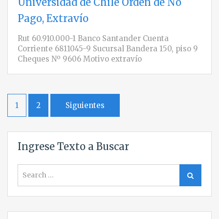
Universidad de Chile Orden de No
Pago, Extravío
Rut 60.910.000-1 Banco Santander Cuenta
Corriente 6811045-9 Sucursal Bandera 150, piso 9
Cheques Nº 9606 Motivo extravío
Paginación
1
2
Siguientes
de
entradas
Ingrese Texto a Buscar
Search
Search
for: