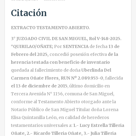
Citación
EXTRACTO TESTAMENTO ABIERTO.
3° JUZGADO CIVIL DE SAN MIGUEL, Rol V-148-2025.
“QUIRILAO/OÑATE;
Por
SENTENCIA
de fecha
13 de
Febrero del 2025,
concedió posesión efectiva
de la
herencia testada con beneficio de inventario
quedada al fallecimiento de doña
Uberlinda Del
Carmen Oñate Flores, RUN Nº 2.089.953-0
, fallecida
el 13 de diciembre de 2015
, último domicilio en
Tercera Avenida N° 1156, comuna de San Miguel,
conforme al Testamento Abierto otorgado ante la
Notario Público de San Miguel Titular doña Lorena
Elisa Quintanilla León, en calidad de herederos
testamentarios universales a:
1.- Lucy Estrella Tilleria
Oñate,
2.- Ricardo Tilleria Oñate,
3.- Julia Tilleria