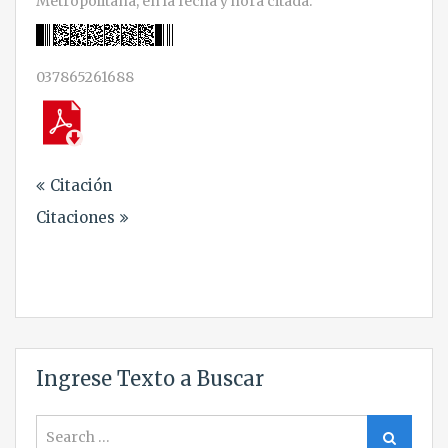
Metropolitana, en la fecha y hora citada.
037865261688
Navegación
Citación
de
Citaciones
entradas
Ingrese Texto a Buscar
Search
Search
for: