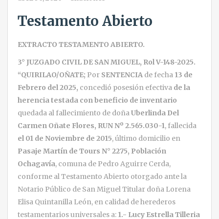
Testamento Abierto
EXTRACTO TESTAMENTO ABIERTO.
3° JUZGADO CIVIL DE SAN MIGUEL, Rol V-148-2025.
“QUIRILAO/OÑATE;
Por
SENTENCIA
de fecha
13 de
Febrero del 2025,
concedió posesión efectiva
de la
herencia testada con beneficio de inventario
quedada al fallecimiento de doña
Uberlinda Del
Carmen Oñate Flores, RUN Nº 2.565.030-1
, fallecida
el 01 de Noviembre de 2015
, último domicilio en
Pasaje Martín de Tours N° 2275, Población
Ochagavía
, comuna de Pedro Aguirre Cerda,
conforme al Testamento Abierto otorgado ante la
Notario Público de San Miguel Titular doña Lorena
Elisa Quintanilla León, en calidad de herederos
testamentarios universales a:
1.- Lucy Estrella Tilleria