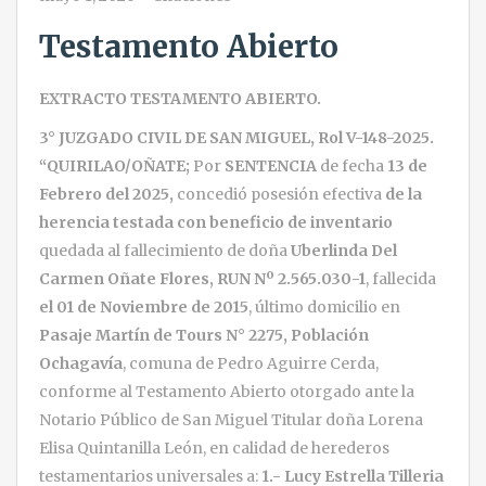
Testamento Abierto
EXTRACTO TESTAMENTO ABIERTO.
3° JUZGADO CIVIL DE SAN MIGUEL, Rol V-148-2025.
“QUIRILAO/OÑATE;
Por
SENTENCIA
de fecha
13 de
Febrero del 2025,
concedió posesión efectiva
de la
herencia testada con beneficio de inventario
quedada al fallecimiento de doña
Uberlinda Del
Carmen Oñate Flores, RUN Nº 2.565.030-1
, fallecida
el 01 de Noviembre de 2015
, último domicilio en
Pasaje Martín de Tours N° 2275, Población
Ochagavía
, comuna de Pedro Aguirre Cerda,
conforme al Testamento Abierto otorgado ante la
Notario Público de San Miguel Titular doña Lorena
Elisa Quintanilla León, en calidad de herederos
testamentarios universales a:
1.- Lucy Estrella Tilleria