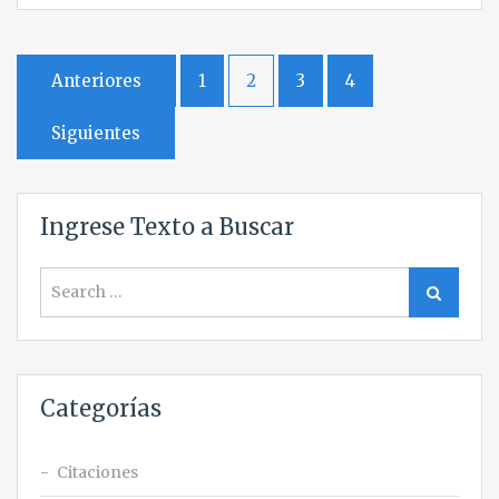
Paginación
Anteriores
1
2
3
4
de
Siguientes
entradas
Ingrese Texto a Buscar
Search
Search
for:
Categorías
Citaciones