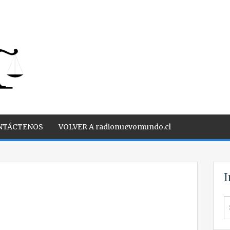
NTÁCTENOS
VOLVER A radionuevomundo.cl
I
S
fo