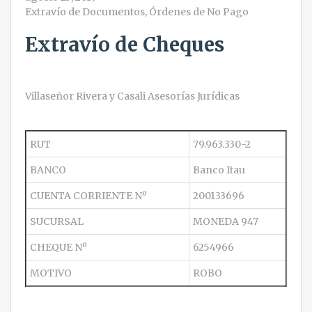
Extravío de Documentos
,
Órdenes de No Pago
Extravío de Cheques
Villaseñor Rivera y Casali Asesorías Jurídicas
RUT
79.963.330-2
BANCO
Banco Itau
CUENTA CORRIENTE Nº
200133696
SUCURSAL
MONEDA 947
CHEQUE Nº
6254966
MOTIVO
ROBO