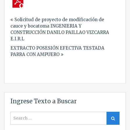
Navegación
Solicitud de proyecto de modificación de
de
cauce y bocatoma INGENIERIA Y
entradas
CONSTRUCCIÓN DANILO PAILLAO VIZCARRA
E.I.R.L
EXTRACTO POSESIÓN EFECTIVA TESTADA
PARRA CON AMPUERO
Ingrese Texto a Buscar
Search
Search
for: