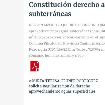
Constitución derecho 
subterráneas
NELSON ARTIDORO JELDRES LEON RUN 11.968.9
aprovechamiento aguas subterráneas consunti
3
m
/año para extraer mecánicamente en el inmu
Comuna Pitrufquén, Provincia Cautín, inscrito
Pozo noria UTM 5.668.131 m Norte y 720.794 
consumo humano, animal y riego.
Navegación
MIRTA TERESA GRUNER RODRIGUEZ
de
solicita Regularización de derecho
entradas
aprovechamiento aguas superficiales