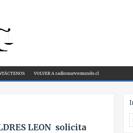
NTÁCTENOS
VOLVER A radionuevomundo.cl
I
S
fo
DRES LEON solicita