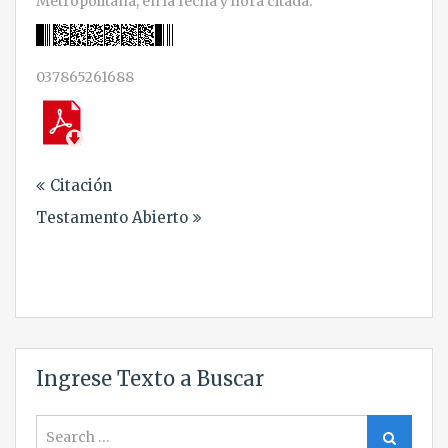
Metropolitana, en la fecha y hora citada.
037865261688
Navegación
Citación
de
Testamento Abierto
entradas
Ingrese Texto a Buscar
Search
Search
for: