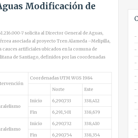
 Aguas Modificación de
C
1.216.000-7 solicita al Director General de Aguas,
férrea asociada al proyecto Tren Alameda –Melipilla,
s cauces artificiales ubicados en la comuna de
itana de Santiago, definidos por las coordenadas
Coordenadas UTM WGS 1984
tervención
Norte
Este
Inicio
6,290,733
338,412
ralelismo
Fin
6,291,501
338,679
Inicio
6,290,732
338,410
ralelismo
Fin
6,290,754
338,354