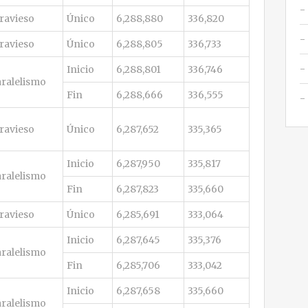
ravieso
Único
6,288,880
336,820
ravieso
Único
6,288,805
336,733
Inicio
6,288,801
336,746
ralelismo
Fin
6,288,666
336,555
ravieso
Único
6,287,652
335,365
Inicio
6,287,950
335,817
ralelismo
Fin
6,287,823
335,660
ravieso
Único
6,285,691
333,064
Inicio
6,287,645
335,376
ralelismo
Fin
6,285,706
333,042
Inicio
6,287,658
335,660
ralelismo