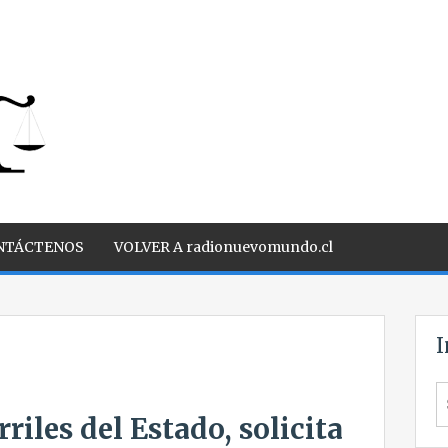
NTÁCTENOS
VOLVER A radionuevomundo.cl
I
S
fo
riles del Estado, solicita