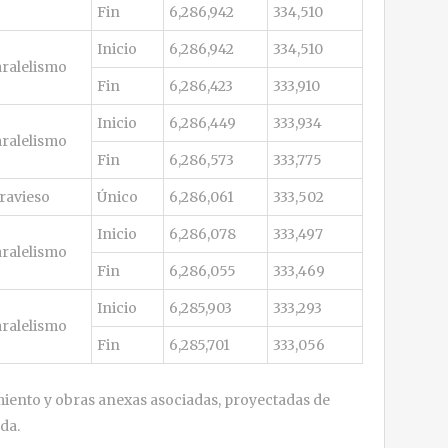
Fin
6,286,942
334,510
Inicio
6,286,942
334,510
ralelismo
Fin
6,286,423
333,910
Inicio
6,286,449
333,934
ralelismo
Fin
6,286,573
333,775
ravieso
Único
6,286,061
333,502
Inicio
6,286,078
333,497
ralelismo
Fin
6,286,055
333,469
Inicio
6,285,903
333,293
ralelismo
Fin
6,285,701
333,056
iento y obras anexas asociadas, proyectadas de
da.