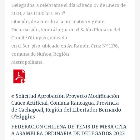
Delegados, a celebrarse el día Sábado 07 de Enero de
2023, a las 11:00 hrs. en 1ª
citación, de acuerdo a la normativa vigente.
Dicha sesión, tendrá lugar en el Salón Plenario del
Comité Olímpico, ubicado
en el 3er. piso, ubicado en Av. Ramón Cruz Nº 1176,
comuna de Ñuñoa, Región
Metropolitana.
Navegación
Solicitud Aprobación Proyecto Modificación
de
Cauce Artificial, Comuna Rancagua, Provincia
entradas
de Cachapoal, Región del Libertador Bernardo
O’Higgins
FEDERACIÓN CHILENA DE TENIS DE MESA CITA
A ASAMBLEA ORDINARIA DE DELEGADOS 2022