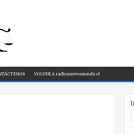
NTÁCTENOS
VOLVER A radionuevomundo.cl
I
S
fo